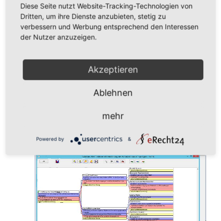
Diese Seite nutzt Website-Tracking-Technologien von
Reklamationsbearbeitung und 8D-Report mit
Dritten, um ihre Dienste anzubieten, stetig zu
Berücksichtigung der neuen VDA-Empfehlung
verbessern und Werbung entsprechend den Interessen
„Fehlerursachenkategorien für das 8D-
der Nutzer anzuzeigen.
Berichtswesen“
QDX-Datenaustausch der Erstmusterprüfberichte
Akzeptieren
entsprechend QDX2.1 (CAT hat als erster CAQ-
Anbieter im Jahr 2016 die Bosch-Freigabe zu
Ablehnen
QDX2.1 erhalten)
System-FMEA mit grafischer Bearbeitung von
mehr
Funktions- und Fehlfunktionsstrukturen sowie
Ishikawa-Darstellung der FMEA-Strukturen (siehe
Powered by
&
Bild)