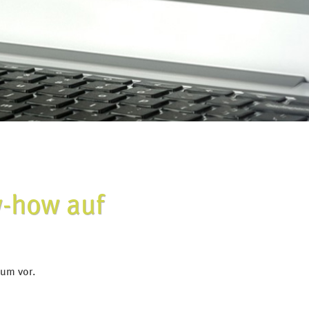
ow-how auf
kum vor.