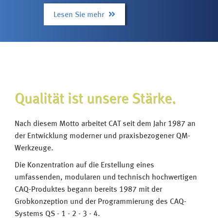
ZUKUNFTSTECHNOLOGIE
INTEGRATION
Lesen Sie mehr
Le
WEITERE INFOS ANFORDERN
SERVICE
SCHULUNG
BERATUNG
Qualität ist unsere Stärke.
Nach diesem Motto arbeitet CAT seit dem Jahr 1987 an
ANWENDERBERICHTE
der Entwicklung moderner und praxisbezogener QM-
REFERENZKUNDEN
Werkzeuge.
Die Konzentration auf die Erstellung eines
KONTAKTFORMULAR
umfassenden, modularen und technisch hochwertigen
ANSCHRIFT
CAQ-Produktes begann bereits 1987 mit der
ANFAHRT
Grobkonzeption und der Programmierung des CAQ-
Systems QS - 1 - 2 - 3 - 4.