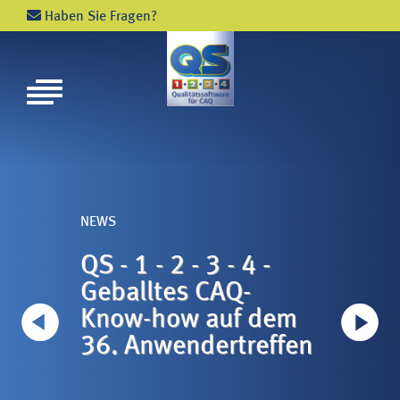
Haben Sie Fragen?
NEWS
VERANSTALTUNGEN
SCHULUNGEN
NEWS
NEWS
QS - 1 - 2 - 3 - 4 -
QS 
PHILOSOPHIE
Geballtes CAQ-
Ge
ZAHLEN UND FAKTEN
m
Know-how auf dem
Kn
PARTNER
fen
36. Anwendertreffen
36
QS - 1 - 2 - 3 - 4 - MODULE