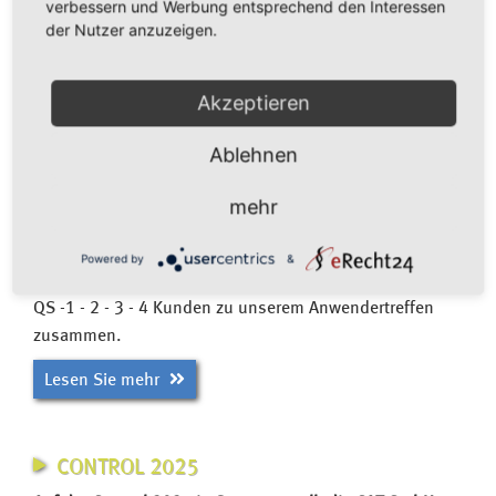
verbessern und Werbung entsprechend den Interessen
der Nutzer anzuzeigen.
Akzeptieren
Ablehnen
QS - 1 - 2 - 3 - 4 - GEBALLTES CAQ-KNOW-
mehr
HOW AUF DEM 36. ANWENDERTREFFEN
Nun schon zum 36. Mal kamen am 10.03. und
Powered by
&
11.03.2026 Qualitätsmanager der
QS -1 - 2 - 3 - 4 Kunden zu unserem Anwendertreffen
zusammen.
Lesen Sie mehr
CONTROL 2025