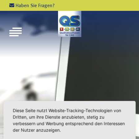
Haben Sie Fragen?
NEWS
VERANSTALTUNGEN
SCHULUNGEN
PHILOSOPHIE
ZAHLEN UND FAKTEN
PARTNER
Diese Seite nutzt Website-Tracking-Technologien von
Dritten, um ihre Dienste anzubieten, stetig zu
verbessern und Werbung entsprechend den Interessen
der Nutzer anzuzeigen.
QS - 1 - 2 - 3 - 4 - MODULE