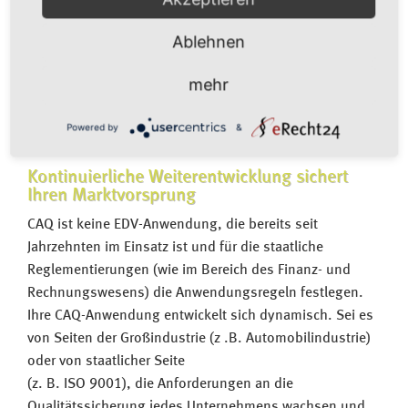
aus und sorgen so für einen reibungslosen QS - 1 - 2 - 3
- 4 Einsatz.
Ablehnen
Durch kontinuierliche Weiterentwicklung unserer CAQ-
mehr
Lösung bereiten wir uns bereits heute auf die Aufgaben
von morgen vor und garantieren Ihnen einen stetigen
Powered by
&
Ausbau Ihrer eingesetzten Lösung.
Kontinuierliche Weiterentwicklung sichert
Ihren Marktvorsprung
CAQ ist keine EDV-Anwendung, die bereits seit
Jahrzehnten im Einsatz ist und für die staatliche
Reglementierungen (wie im Bereich des Finanz- und
Rechnungswesens) die Anwendungsregeln festlegen.
Ihre CAQ-Anwendung entwickelt sich dynamisch. Sei es
von Seiten der Großindustrie (z .B. Automobilindustrie)
oder von staatlicher Seite
(z. B. ISO 9001), die Anforderungen an die
Qualitätssicherung jedes Unternehmens wachsen und