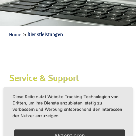
ZUKUNFTSTECHNOLOGIE
INTEGRATION
WEITERE INFOS ANFORDERN
Home
Dienstleistungen
SERVICE
SCHULUNG
BERATUNG
Service & Support
ANWENDERBERICHTE
REFERENZKUNDEN
CAT - Ihr Lösungsanbieter für CAQ
Diese Seite nutzt Website-Tracking-Technologien von
CAT unterstützt Sie bei der CAQ-Einführung in allen
Dritten, um ihre Dienste anzubieten, stetig zu
KONTAKTFORMULAR
verbessern und Werbung entsprechend den Interessen
Organisationsfragen und bei der Umsetzung der
ANSCHRIFT
der Nutzer anzuzeigen.
erforderlichen Maßnahmen in Ihrem Unternehmen.
ANFAHRT
Durch Intensivschulungen in Ihrem Hause oder in
unserem Schulungszentrum bilden wir Ihre Mitarbeiter
Akzeptieren